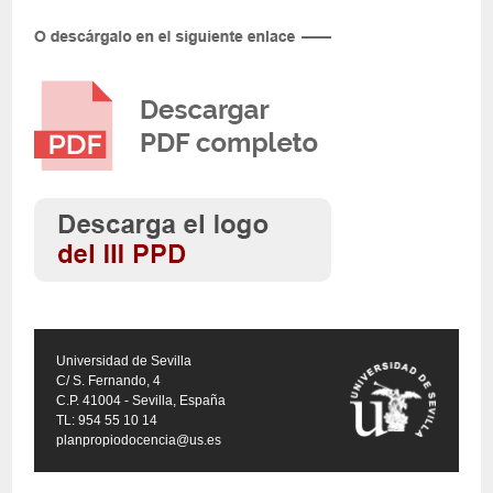
Universidad de Sevilla
C/ S. Fernando, 4
C.P. 41004 - Sevilla, España
TL: 954 55 10 14
planpropiodocencia@us.es