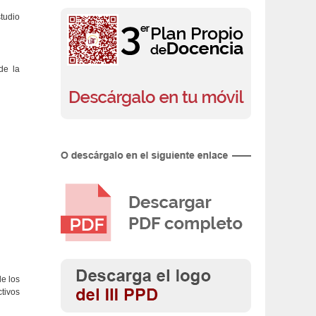
tudio
de la
e los
tivos